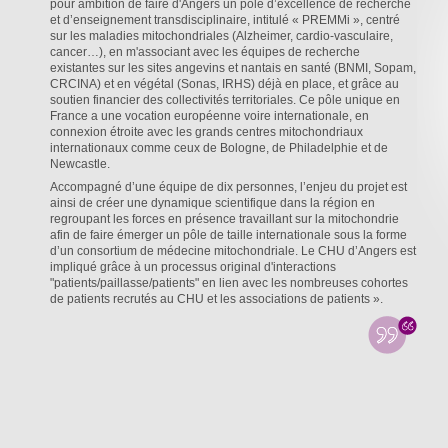
pour ambition de faire d'Angers un pôle d’excellence de recherche
et d’enseignement transdisciplinaire, intitulé « PREMMi », centré
sur les maladies mitochondriales (Alzheimer, cardio-vasculaire,
cancer…), en m'associant avec les équipes de recherche
existantes sur les sites angevins et nantais en santé (BNMI, Sopam,
CRCINA) et en végétal (Sonas, IRHS) déjà en place, et grâce au
soutien financier des collectivités territoriales. Ce pôle unique en
France a une vocation européenne voire internationale, en
connexion étroite avec les grands centres mitochondriaux
internationaux comme ceux de Bologne, de Philadelphie et de
Newcastle.
Accompagné d’une équipe de dix personnes, l’enjeu du projet est
ainsi de créer une dynamique scientifique dans la région en
regroupant les forces en présence travaillant sur la mitochondrie
afin de faire émerger un pôle de taille internationale sous la forme
d’un consortium de médecine mitochondriale. Le CHU d’Angers est
impliqué grâce à un processus original d'interactions
"patients/paillasse/patients" en lien avec les nombreuses cohortes
de patients recrutés au CHU et les associations de patients ».