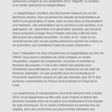
semences à Angers le 1er septembre 2014. Objectif : la création
d’un centre spécialisé en épigénétique.
« L’épigénétique constitue une découverte majeure de ces dix
dernières années. Non seulement les plantes se transmettent un
ADN d’une génération à l’autre, mais en plus elles se transmettent
une mémoire : des informations sur la réaction à une bactérie, à un
pathogène, etc., transmises à la génération suivante, qui est alors
mieux préparée à réagir. Pour l’instant, tout cela a été très bien
décrit pour des plantes annuelles - le maïs, le riz - mais on ne
connaît encore rien sur les plantes pérennes comme les rosiers ou
les pommiers, qui constituent l’objet du projet «Epicenter».
Avec l’intégration de mes compétences en épigénétique au sein de
l’IRHS, nous avons l’ambition de créer à Angers un centre
d’expertise, capable de comprendre, sécuriser et contrôler la
floraison des plantes. C’est-à-dire obtenir des plantes plus
résistantes aux pathogènes, avec une croissance et une date de
floraison optimisée. Un axe essentiel pour les producteurs et
l’économie ligérienne, quand on sait, par exemple, que 20 % des
pommes consommées en France sont produites en Pays de la
Loire.
Les expériences et manipulations vont ainsi démarrer dès octobre
2014, et un épigénome va être créé, avec l’espoir d’obtenir des
premiers résultats dans un an grâce à la mobilisation d’une équipe
de sept chercheurs. Si ce centre s’intéressera en premier lieu au
végétal, avec des recherches qui pourront être étendues aux