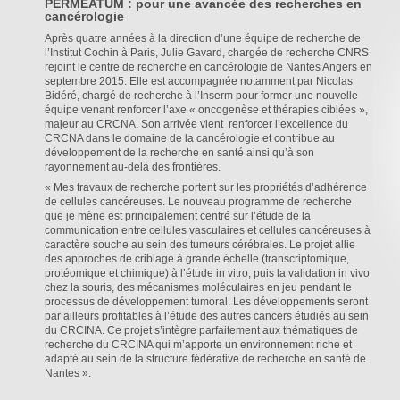
PERMEATUM : pour une avancée des recherches en
cancérologie
Après quatre années à la direction d’une équipe de recherche de
l’Institut Cochin à Paris, Julie Gavard, chargée de recherche CNRS
rejoint le centre de recherche en cancérologie de Nantes Angers en
septembre 2015. Elle est accompagnée notamment par Nicolas
Bidéré, chargé de recherche à l’Inserm pour former une nouvelle
équipe venant renforcer l’axe « oncogenèse et thérapies ciblées »,
majeur au CRCNA. Son arrivée vient renforcer l’excellence du
CRCNA dans le domaine de la cancérologie et contribue au
développement de la recherche en santé ainsi qu’à son
rayonnement au-delà des frontières.
« Mes travaux de recherche portent sur les propriétés d’adhérence
de cellules cancéreuses. Le nouveau programme de recherche
que je mène est principalement centré sur l’étude de la
communication entre cellules vasculaires et cellules cancéreuses à
caractère souche au sein des tumeurs cérébrales. Le projet allie
des approches de criblage à grande échelle (transcriptomique,
protéomique et chimique) à l’étude in vitro, puis la validation in vivo
chez la souris, des mécanismes moléculaires en jeu pendant le
processus de développement tumoral. Les développements seront
par ailleurs profitables à l’étude des autres cancers étudiés au sein
du CRCINA. Ce projet s’intègre parfaitement aux thématiques de
recherche du CRCINA qui m’apporte un environnement riche et
adapté au sein de la structure fédérative de recherche en santé de
Nantes ».