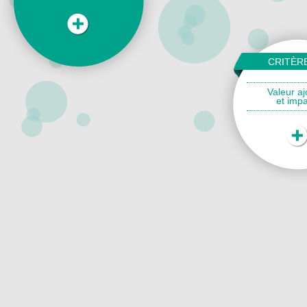
CRITÈR
Valeur aj
et impa