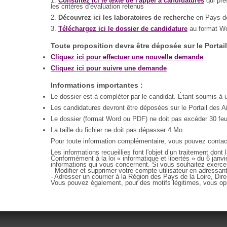
1.
Consultez ici le texte de l'appel à candidatures
qui pré
les critères d’évaluation retenus
2.
Découvrez ici les laboratoires de recherche
en Pays de 
3.
Téléchargez ici le dossier de candidature
au format W
Toute proposition devra être déposée sur le Portai
Cliquez ici pour effectuer une nouvelle demande
Cliquez ici pour suivre une demande
Informations importantes :
Le dossier est à compléter par le candidat. Étant soumis à un
Les candidatures devront être déposées sur le Portail des Ai
Le dossier (format Word ou PDF) ne doit pas excéder 30 feui
La taille du fichier ne doit pas dépasser 4 Mo.
Pour toute information complémentaire, vous pouvez contacte
Les informations recueillies font l'objet d’un traitement don
Conformément à la loi « informatique et libertés » du 6 janvi
informations qui vous concernent. Si vous souhaitez exerce
- Modifier et supprimer votre compte utilisateur en adressan
- Adresser un courrier à la Région des Pays de la Loire, Di
Vous pouvez également, pour des motifs légitimes, vous op