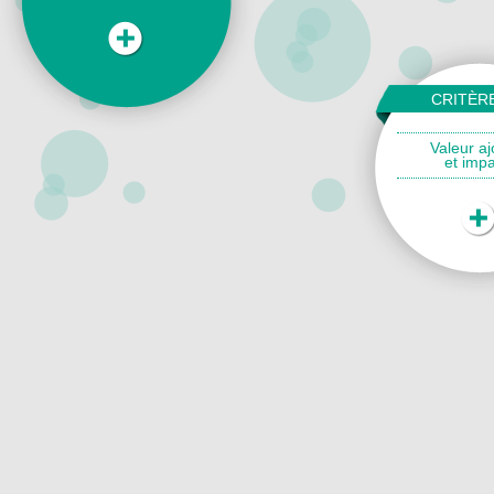
CRITÈR
Valeur aj
et impa